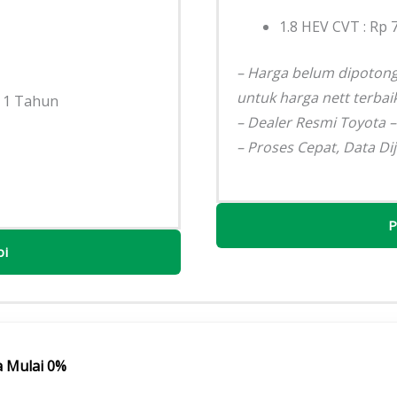
1.8 HEV CVT : Rp 
– Harga belum dipotong 
untuk harga nett terbaik
 1 Tahun
– Dealer Resmi Toyota 
– Proses Cepat, Data Di
P
bi
 Mulai 0%