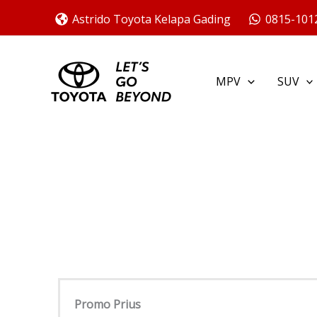
Skip
Astrido Toyota Kelapa Gading
0815-101
to
content
MPV
SUV
Promo Prius